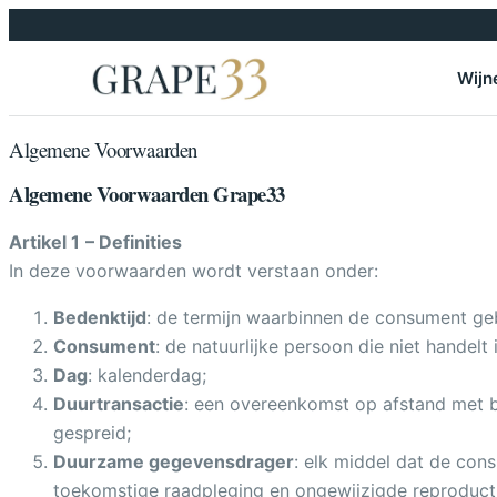
Skip to content
Wijn
Algemene Voorwaarden
Algemene Voorwaarden Grape33
Artikel 1
– Definities
In deze voorwaarden wordt verstaan onder:
Bedenktijd
: de termijn waarbinnen de consument geb
Consument
: de natuurlijke persoon die niet hande
Dag
: kalenderdag;
Duurtransactie
: een overeenkomst op afstand met be
gespreid;
Duurzame gegevensdrager
: elk middel dat de cons
toekomstige raadpleging en ongewijzigde reproducti