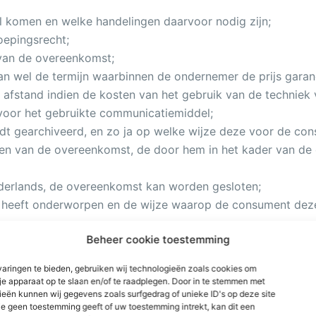
 komen en welke handelingen daarvoor nodig zijn;
roepingsrecht;
g van de overeenkomst;
an wel de termijn waarbinnen de ondernemer de prijs garan
p afstand indien de kosten van het gebruik van de techni
 voor het gebruikte communicatiemiddel;
 gearchiveerd, en zo ja op welke wijze deze voor de cons
ten van de overeenkomst, de door hem in het kader van de
ederlands, de overeenkomst kan worden gesloten;
heeft onderworpen en de wijze waarop de consument deze
Beheer cookie toestemming
nd in geval van een duurtransactie.
aringen te bieden, gebruiken wij technologieën zoals cookies om
 je apparaat op te slaan en/of te raadplegen. Door in te stemmen met
eën kunnen wij gegevens zoals surfgedrag of unieke ID's op deze site
paalde in lid 4, tot stand op het moment van aanvaardin
je geen toestemming geeft of uw toestemming intrekt, kan dit een