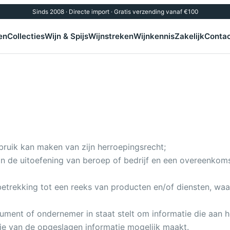
Sinds 2008 · Directe import · Gratis verzending vanaf €100
en
Collecties
Wijn & Spijs
Wijnstreken
Wijnkennis
Zakelijk
Conta
ruik kan maken van zijn herroepingsrecht;
lt in de uitoefening van beroep of bedrijf en een overeenk
trekking tot een reeks van producten en/of diensten, waarv
ument of ondernemer in staat stelt om informatie die aan h
e van de opgeslagen informatie mogelijk maakt.