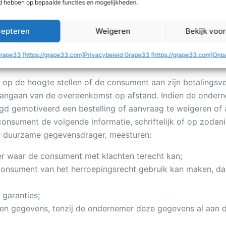
d hebben op bepaalde functies en mogelijkheden.
 weg heeft aanvaard, bevestigt de ondernemer onverwijld 
aarding niet door de ondernemer is bevestigd, kan de co
epteren
Weigeren
Bekijk voo
 treft de ondernemer passende technische en organisatoris
Grape33 [https://grape33.com]
Privacybeleid Grape33 [https://grape33.com]
Onpa
web-omgeving. Indien de consument elektronisch kan betale
op de hoogte stellen of de consument aan zijn betalingsver
 aangaan van de overeenkomst op afstand. Indien de onder
igd gemotiveerd een bestelling of aanvraag te weigeren of
consument de volgende informatie, schriftelijk of op zoda
n duurzame gegevensdrager, meesturen:
r waar de consument met klachten terecht kan;
sument van het herroepingsrecht gebruik kan maken, dan w
 garanties;
en gegevens, tenzij de ondernemer deze gegevens al aan d