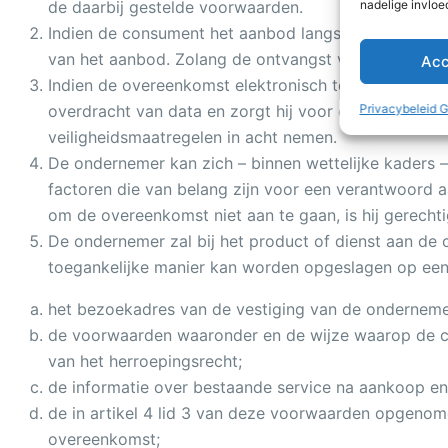
nadelige invloe
de daarbij gestelde voorwaarden.
Indien de consument het aanbod langs elektronische
van het aanbod. Zolang de ontvangst van deze aanv
Acc
Indien de overeenkomst elektronisch tot stand komt,
Privacybeleid 
overdracht van data en zorgt hij voor een veilige 
veiligheidsmaatregelen in acht nemen.
De ondernemer kan zich – binnen wettelijke kaders – 
factoren die van belang zijn voor een verantwoord
om de overeenkomst niet aan te gaan, is hij gerecht
De ondernemer zal bij het product of dienst aan de 
toegankelijke manier kan worden opgeslagen op ee
het bezoekadres van de vestiging van de onderneme
de voorwaarden waaronder en de wijze waarop de con
van het herroepingsrecht;
de informatie over bestaande service na aankoop en
de in artikel 4 lid 3 van deze voorwaarden opgenom
overeenkomst;