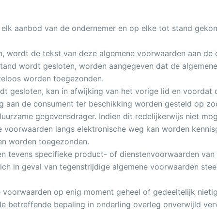
elk aanbod van de ondernemer en op elke tot stand gekom
 wordt de tekst van deze algemene voorwaarden aan de con
fstand wordt gesloten, worden aangegeven dat de algemene v
teloos worden toegezonden.
t gesloten, kan in afwijking van het vorige lid en voorda
g aan de consument ter beschikking worden gesteld op zo
rzame gegevensdrager. Indien dit redelijkerwijs niet moge
 voorwaarden langs elektronische weg kan worden kennis
len worden toegezonden.
 tevens specifieke product- of dienstenvoorwaarden van to
ch in geval van tegenstrijdige algemene voorwaarden stee
voorwaarden op enig moment geheel of gedeeltelijk nietig 
de betreffende bepaling in onderling overleg onverwijld v