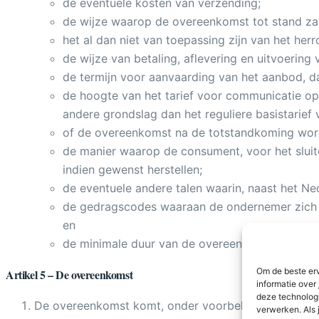
de eventuele kosten van verzending;
de wijze waarop de overeenkomst tot stand zal
het al dan niet van toepassing zijn van het her
de wijze van betaling, aflevering en uitvoerin
de termijn voor aanvaarding van het aanbod, d
de hoogte van het tarief voor communicatie o
andere grondslag dan het reguliere basistarief
of de overeenkomst na de totstandkoming wordt
de manier waarop de consument, voor het slui
indien gewenst herstellen;
de eventuele andere talen waarin, naast het N
de gedragscodes waaraan de ondernemer zich 
en
de minimale duur van de overeenkomst op afsta
Om de beste erv
Artikel 5 – De overeenkomst
informatie over
deze technologi
De overeenkomst komt, onder voorbehoud van het be
verwerken. Als 