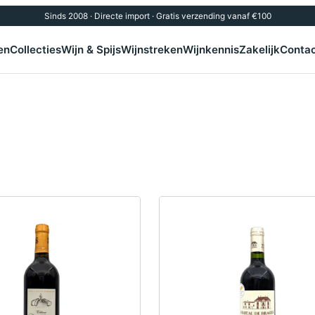
Sinds 2008 · Directe import · Gratis verzending vanaf €100
en
Collecties
Wijn & Spijs
Wijnstreken
Wijnkennis
Zakelijk
Conta