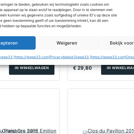
aringen te bieden, gebruiken wij technologieën zoals cookies om
au Brousseau
Chateau Laffitte
 je apparaat op te slaan en/of te raadplegen. Door in te stemmen met
Vignoble Haut-
Carcasset St Estè
eën kunnen wij gegevens zoals surfgedrag of unieke ID's op deze site
je geen toestemming geeft of uw toestemming intrekt, kan dit een
c 2016
2016
c · 2016
Saint Estèphe · 2016
d hebben op bepaalde functies en mogelijkheden.
araktervol met tonen van
Krachtig en gestructureerd me
, ceder en peper, uit Haut-
tonen van subtiele houttonen e
epteren
Weigeren
Bekijk voo
ceder, uit Saint-Estèphe.
Vivino
4
Grape33 [https://grape33.com]
Privacybeleid Grape33 [https://grape33.com]
Onpa
€
29,80
IN WINKELWAGEN
IN WINKELWA