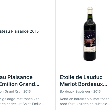
au Plaisance
Etoile de Lauduc
 Emilion Grand
Merlot Bordeaux
016
Supérieur 2016
ion Grand Cru · 2016
Bordeaux Supérieur · 2016
n gelaagd met tonen van
Rond en karaktervol met tonen
t en ceder, uit Saint-Émilion
rood fruit, kruiden en subtiele
.
houttonen, uit Bordeaux Supéri