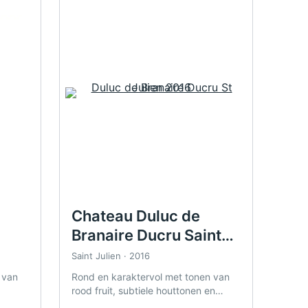
Chateau Duluc de
Branaire Ducru Saint
Julien 2016
Saint Julien · 2016
 van
Rond en karaktervol met tonen van
rood fruit, subtiele houttonen en
eur.
ceder, uit Saint Julien.