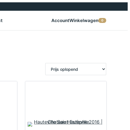
ct
Account
Winkelwagen
0