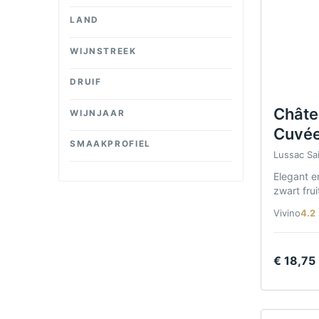
LAND
WIJNSTREEK
DRUIF
Châte
WIJNJAAR
Cuvée
SMAAKPROFIEL
Saint
Lussac Sai
Elegant e
zwart frui
Lussac Sa
Vivino
4.2
€
18,75