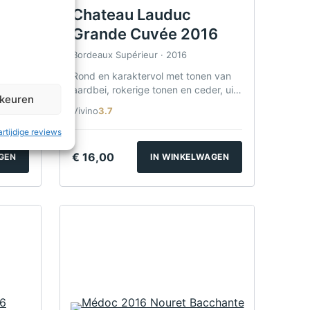
Chateau Lauduc
phe
Grande Cuvée 2016
Bordeaux Supérieur · 2016
t
Rond en karaktervol met tonen van
n
aardbei, rokerige tonen en ceder, uit
rkeuren
Bordeaux Supérieur.
Vivino
3.7
rtijdige reviews
€
16,00
GEN
IN WINKELWAGEN