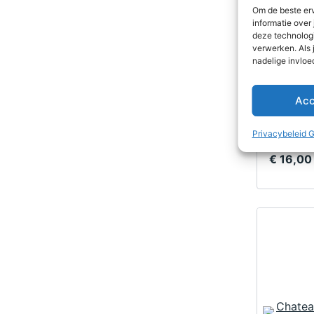
Om de beste erv
Chate
informatie over
Haut 
deze technologi
verwerken. Als 
Médo
Haut Médo
nadelige invloe
Rond en k
rood fruit
Acc
Médoc.
Vivino
3.8
Privacybeleid 
€
16,00