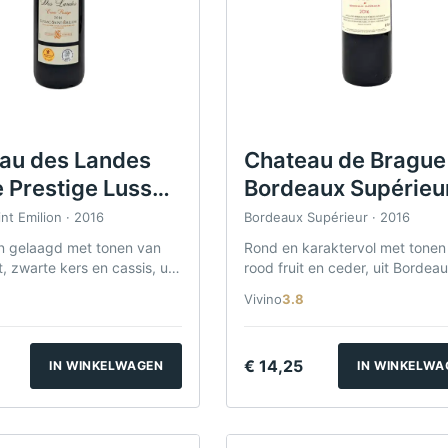
au des Landes
Chateau de Brague
 Prestige Lussac
Bordeaux Supérieu
-Émilion 2016
2016
nt Emilion · 2016
Bordeaux Supérieur · 2016
n gelaagd met tonen van
Rond en karaktervol met tonen
t, zwarte kers en cassis, uit
rood fruit en ceder, uit Bordea
int-Émilion.
Supérieur.
Vivino
3.8
€
14,25
IN WINKELWAGEN
IN WINKELWA