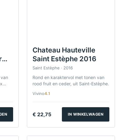
Chateau Hauteville
r
Saint Estèphe 2016
Saint Estèphe · 2016
 van
Rond en karaktervol met tonen van
ux
rood fruit en ceder, uit Saint-Estèphe.
Vivino
4.1
€
22,75
GEN
IN WINKELWAGEN