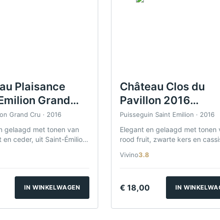
au Plaisance
Château Clos du
 Emilion Grand
Pavillon 2016
015
Puisseguin Saint
ion Grand Cru · 2016
Puisseguin Saint Emilion · 2016
Emilion
n gelaagd met tonen van
Elegant en gelaagd met tonen 
t en ceder, uit Saint-Émilion
rood fruit, zwarte kers en cassis
.
Puisseguin Saint-Émilion.
Vivino
3.8
€
18,00
IN WINKELWAGEN
IN WINKELWA