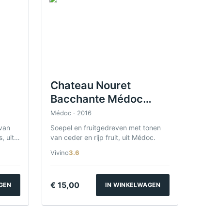
Chateau Nouret
Bacchante Médoc
2016
Médoc · 2016
van
Soepel en fruitgedreven met tonen
, uit
van ceder en rijp fruit, uit Médoc.
Vivino
3.6
€
15,00
GEN
IN WINKELWAGEN