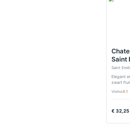
Chate
Saint
Cru 2
Saint Emil
Elegant e
zwart frui
Grand Cru
Vivino
4.1
€
32,25