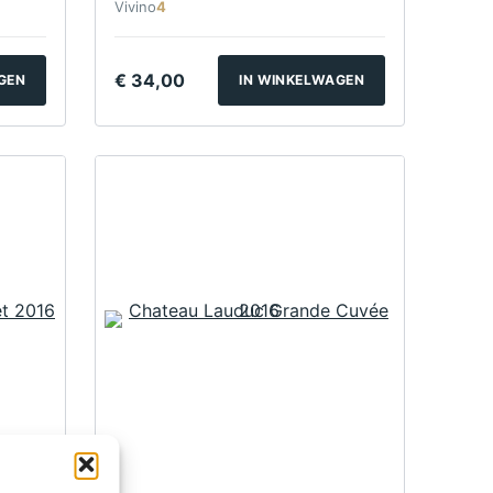
Vivino
4
€
34,00
GEN
IN WINKELWAGEN