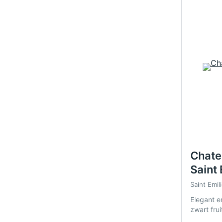
Chate
Saint
Cru 2
Saint Emil
Elegant e
zwart frui
Grand Cru